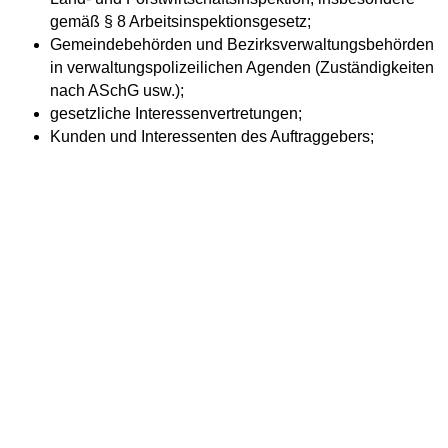
gemäß § 8 Arbeitsinspektionsgesetz;
Gemeindebehörden und Bezirksverwaltungsbehörden
in verwaltungspolizeilichen Agenden (Zuständigkeiten
nach ASchG usw.);
gesetzliche Interessenvertretungen;
Kunden und Interessenten des Auftraggebers;
Organe der betrieblichen Interessenvertretung
(insbesondere Betriebsrat gemäß § 89 ArbVG,
Sicherheitsvertrauensperson nach § 10 ASchG,
Jugendvertrauensperson gemäß
§ 125 ff ArbVG und Behindertenvertrauensperson
gemäß § 22a BEinstG);
Betriebsratsfonds gemäß § 73 Abs 3 ArbVG;
Aufgrund der geltenden gesetzlichen
Datensicherheitsbestimmungen werden eine Reihe Ihrer
Daten für die Verwaltung und Sicherheit des Systems
verarbeitet, wie etwa zur Verwaltung von
Benutzerkennzeichen, die Zuteilung von Hard- und Software
an die Systembenutzer sowie für die Sicherheit des